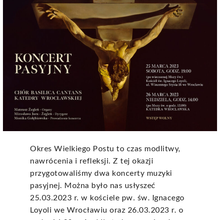
Okres Wielkiego Postu to czas modlitwy,
nawrócenia i refleksji. Z tej okazji
przygotowaliśmy dwa koncerty muzyki
pasyjnej. Można było nas usłyszeć
25.03.2023 r. w kościele pw. św. Ignacego
Loyoli we Wrocławiu oraz 26.03.2023 r. o