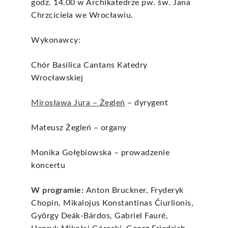
godz. 14.00 w Archikatedrze pw. św. Jana
Chrzciciela we Wrocławiu.
Wykonawcy:
Chór Basilica Cantans Katedry
Wrocławskiej
Mirosława Jura – Żegleń
– dyrygent
Mateusz Żegleń – organy
Monika Gołębiowska – prowadzenie
koncertu
W programie:
Anton Bruckner, Fryderyk
Chopin, Mikalojus Konstantinas Čiurlionis,
György Deák-Bárdos, Gabriel Fauré,